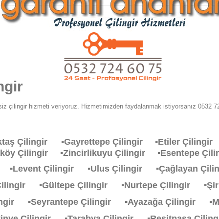
ngir
iz çilingir hizmeti veriyoruz. Hizmetimizden faydalanmak istiyorsanız 0532 72
ktaş Çilingir
▪Gayrettepe Çilingir
▪Etiler Çiling
aköy Çilingir
▪Zincirlikuyu Çilingir
▪Esentepe Çi
ir
▪Levent Çilingir
▪Ulus Çilingir
▪Çağlayan Çil
Çilingir
▪Gültepe Çilingir
▪Nurtepe Çilingir
▪Şi
lingir
▪Seyrantepe Çilingir
▪Ayazağa Çilingir
▪M
stinye Çilingir
▪Tarabya Çilingir
▪Resitpasa Çili