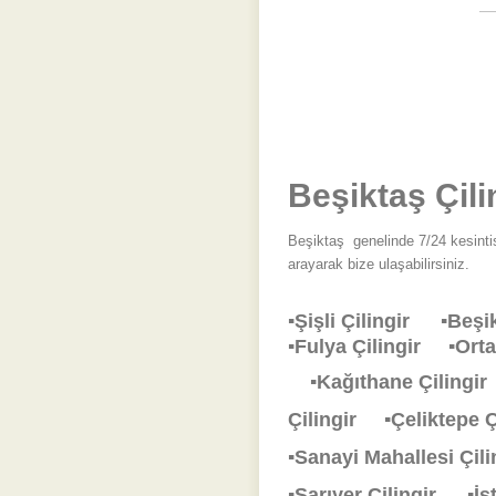
Beşiktaş Çili
Beşiktaş
genelinde 7/24 kesintis
arayarak bize ulaşabilirsiniz.
▪Şişli Çilingir
▪Beşi
▪Fulya Çilingir
▪Ort
▪Kağıthane Çiling
Çilingir
▪Çeliktepe 
▪Sanayi Mahallesi Çi
▪Sarıyer Çilingir
▪İ