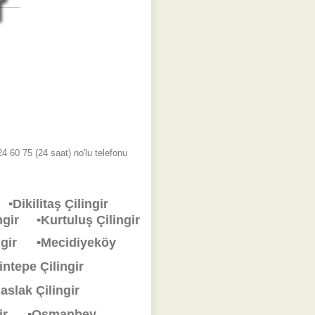
4 60 75 (24 saat) no'lu telefonu
ir
▪Dikilitaş Çilingir
lingir
▪Kurtuluş Çilingir
ingir
▪Mecidiyeköy
rintepe Çilingir
aslak Çilingir
ngir
▪Osmanbey