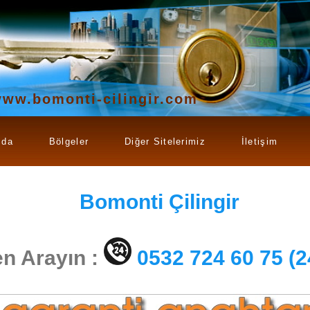
ww.bomonti-cilingir.com
zda
Bölgeler
Diğer Sitelerimiz
İletişim
Bomonti
Çilingir
n Arayın :
0532 724 60 75 (2