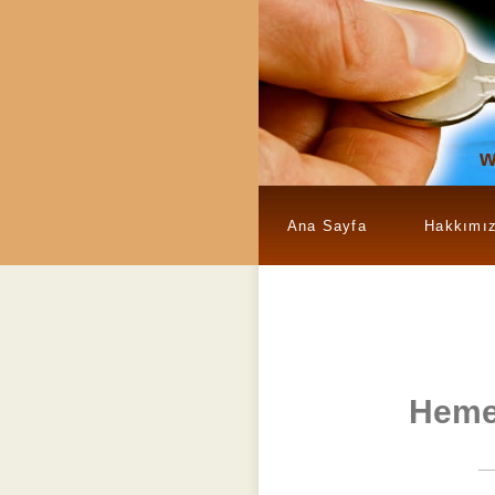
w
Ana Sayfa
Hakkımı
Heme